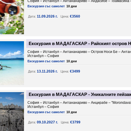
София – Истанбул – Антананариво – Андасибе – Тоамасина 
Екскурзия със самолет
10 дни
11.09.2026 г.
€3560
Дата:
Цена:
Екскурзия в МАДАГАСКАР - Райският остров Но
София – Истанбул – Антананариво – Остров Носи Бе – Анта
Истанбул – София
Екскурзия със самолет
10 дни
13.11.2026 г.
€3499
Дата:
Цена:
Екскурзия в МАДАГАСКАР - Уникалните пейзаж
София – Истанбул – Антананариво – Анцирабе – "Morondava"
Истанбул – София
Екскурзия със самолет
10 дни
09.10.2027 г.
€3799
Дата:
Цена: