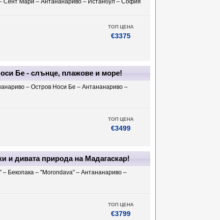
– Сент Мари – Антананариво – Истанбул – София
ТОП ЦЕНА
€3375
си Бе - слънце, плажове и море!
нанариво – Остров Носи Бе – Антананариво –
ТОП ЦЕНА
€3499
и и дивата природа на Мадагаскар!
 – Бекопака – "Morondava" – Антананариво –
ТОП ЦЕНА
€3799