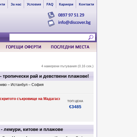
нти
За нас
Условия
FAQ
Кариери
Контакти
4 намерени пътувания (0.16 сек.)
тропически рай и девствени плажове!
риво – Истанбул – София
критото съкровище на Мадагаскар! Отпуснете се на девствен плаж, наблюд
ТОП ЦЕНА
€3485
- лемури, китове и плажове