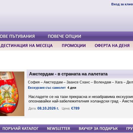
Вход за клие
Амстердам - в страната на лалетата
София – Амстердам – Заансе Сханс – Волендам – Хага – Де
Екскурзия със самолет
4 дни
Насладете се на тази прекрасна и незабравима екскурзия
опознавайки най-забележителния холандски град - Амст
08.10.2026 г.
€789
Дата:
Цена: