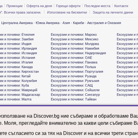
ца
Промоции
Оферта на деня
Горещи оферти
Последни места
Контакти
". Всички права запазени.
Използване на бисквитки
Защита на личните данни
·
Централна Америка
·
Южна Америка
·
Азия
·
Кариби
·
Австралия и Океания
ии и почивки: Етиопия
Екскурзии и почивки: Мароко
Екскурзии и 
ии и почивки: Замбия
Екскурзии и почивки: Мексико
Екскурзии и 
ии и почивки: Индия
Екскурзии и почивки: Молдова
Екскурзии и 
ии и почивки: Ирландия
Екскурзии и почивки: Намибия
Екскурзии и 
ии и почивки: Исландия
Екскурзии и почивки: Нидерландия
Екскурзии и 
ии и почивки: Испания
Екскурзии и почивки: ОАЕ
Екскурзии и 
ии и почивки: Италия
Екскурзии и почивки: Панама
Екскурзии и 
ии и почивки: Канада
Екскурзии и почивки: Полша
Екскурзии и 
ии и почивки: Киргизстан
Екскурзии и почивки: Португалия
Екскурзии и 
ии и почивки: Китай
Екскурзии и почивки: Руанда
Екскурзии и 
ии и почивки: Колумбия
Екскурзии и почивки: Румъния
Екскурзии и 
ии и почивки: Куба
Екскурзии и почивки: САЩ
Екскурзии и 
ии и почивки: Мавриций
Екскурзии и почивки: Сейшели
Екскурзии и 
ии и почивки: Мадагаскар
Екскурзии и почивки: Сингапур
Екскурзии и 
ии и почивки: Малта
Екскурзии и почивки: Тайван
 използване на Discover.bg ние събираме и обработваме В
е. Моля, прегледайте внимателно за какви цели събираме В
те съгласието си за тях на Discover и на всички трети стра