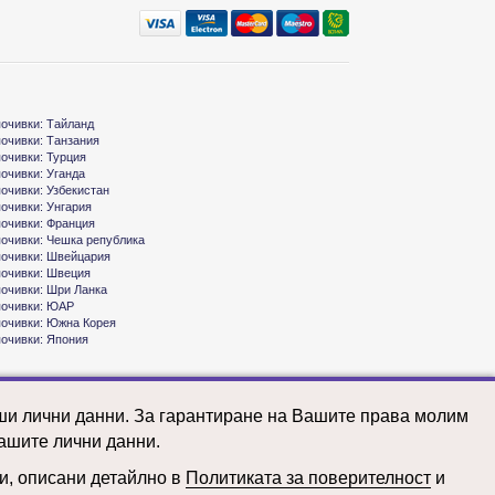
почивки: Тайланд
почивки: Танзания
почивки: Турция
почивки: Уганда
почивки: Узбекистан
почивки: Унгария
почивки: Франция
почивки: Чешка република
почивки: Швейцария
почивки: Швеция
почивки: Шри Ланка
почивки: ЮАР
почивки: Южна Корея
почивки: Япония
аши лични данни. За гарантиране на Вашите права молим
ашите лични данни.
ни, описани детайлно в
Политиката за поверителност
и