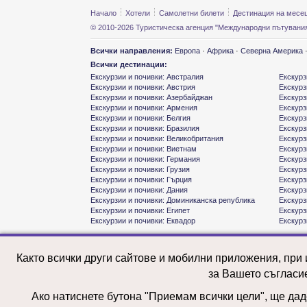
Начало
Хотели
Самолетни билети
Дестинация на месе
© 2010-2026 Туристическа агенция "Международни пътувания
Всички направления:
Европа
·
Африка
·
Северна Америка
Всички дестинации:
Екскурзии и почивки: Австралия
Екскурз
Екскурзии и почивки: Австрия
Екскурз
Екскурзии и почивки: Азербайджан
Екскурз
Екскурзии и почивки: Армения
Екскурз
Екскурзии и почивки: Белгия
Екскурз
Екскурзии и почивки: Бразилия
Екскурз
Екскурзии и почивки: Великобритания
Екскурз
Екскурзии и почивки: Виетнам
Екскурз
Екскурзии и почивки: Германия
Екскурз
Екскурзии и почивки: Грузия
Екскурз
Екскурзии и почивки: Гърция
Екскурз
Екскурзии и почивки: Дания
Екскурз
Екскурзии и почивки: Доминиканска република
Екскурз
Екскурзии и почивки: Египет
Екскурз
Екскурзии и почивки: Еквадор
Екскурз
Както всички други сайтове и мобилни приложения, при
за Вашето съгласи
Ако натиснете бутона "Приемам всички цели", ще даде