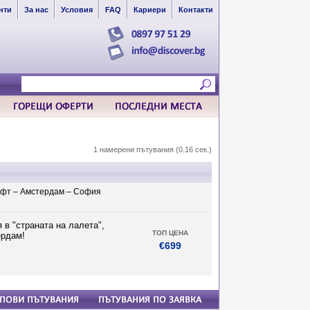
нти
За нас
Условия
FAQ
Кариери
Контакти
1 намерени пътувания (0.16 сек.)
лфт – Амстердам – София
 в "страната на лалета",
ТОП ЦЕНА
ердам!
€699