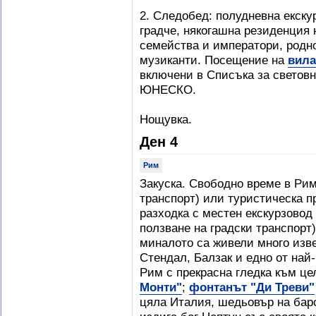
2. Следобед: полудневна екску
градче, някогашна резиденция 
семейства и императори, родн
музиканти. Посещение на
вила
включени в Списъка за световн
ЮНЕСКО.
Нощувка.
Ден 4
Рим
Закуска. Свободно време в Рим
транспорт) или туристическа п
разходка с местен екскурзовод
ползване на градски транспорт
миналото са живели много изве
Стендал, Балзак и едно от най
Рим с прекрасна гледка към це
Монти"
;
фонтанът "Ди Треви"
цяла Италия, шедьовър на баро