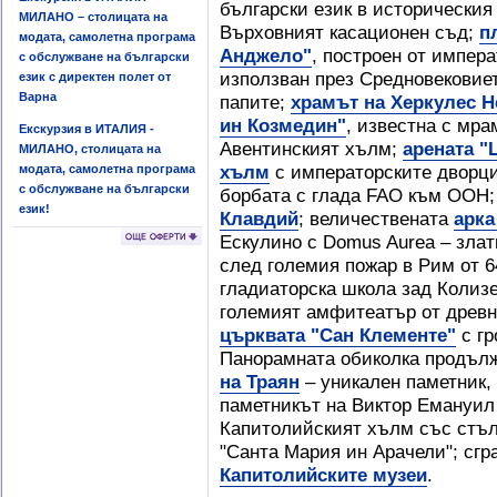
български език в историческия
МИЛАНО – столицата на
Върховният касационен съд;
п
модата, самолетна програма
Анджело"
, построен от импера
с обслужване на български
използван през Средновековие
език с директен полет от
Варна
папите;
храмът на Херкулес 
ин Козмедин"
, известна с мра
Екскурзия в ИТАЛИЯ -
Авентинският хълм;
арената "
МИЛАНО, столицата на
хълм
с императорските дворци;
модата, самолетна програма
с обслужване на български
борбата с глада FAO към ООН
език!
Клавдий
; величествената
арка
Ескулино с Domus Aurea – злат
след големия пожар в Рим от 64
гладиаторска школа зад Колиз
големият амфитеатър от древн
църквата "Сан Клементе"
с гр
Панорамната обиколка продъл
на Траян
– уникален паметник,
паметникът на Виктор Емануил 
Капитолийският хълм със стъл
"Санта Мария ин Арачели"; сгр
Капитолийските музеи
.