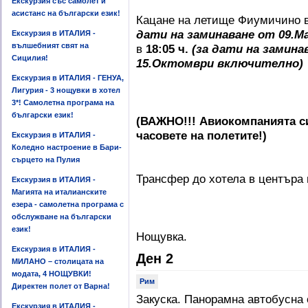
Екскурзия със самолет и
асистанс на български език!
Кацане на летище Фиумичино 
дати на заминаване от 09.М
Екскурзия в ИТАЛИЯ -
вълшебният свят на
в
18:05 ч.
(за дати на замина
Сицилия!
15.Октомври включително)
Екскурзия в ИТАЛИЯ - ГЕНУА,
Лигурия - 3 нощувки в хотел
3*! Самолетна програма на
български език!
(ВАЖНО!!! Авиокомпанията си
часовете на полетите!)
Екскурзия в ИТАЛИЯ -
Коледно настроение в Бари-
сърцето на Пулия
Трансфер до хотела в центъра н
Екскурзия в ИТАЛИЯ -
Магията на италианските
езера - самолетна програма с
обслужване на български
език!
Нощувка.
Екскурзия в ИТАЛИЯ -
Ден 2
МИЛАНО – столицата на
модата, 4 НОЩУВКИ!
Рим
Директен полет от Варна!
Закуска. Панорамна автобусна 
Екскурзия в ИТАЛИЯ -