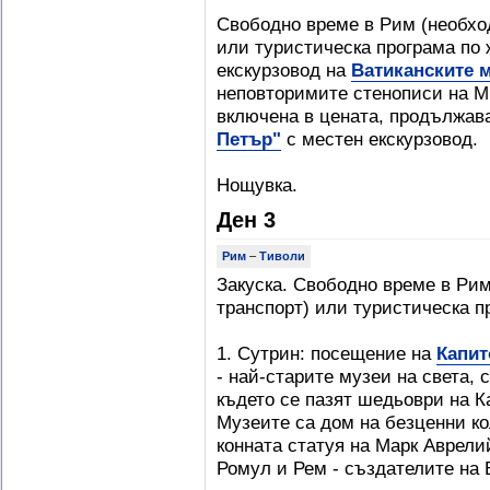
Свободно време в Рим (необход
или туристическа програма по
екскурзовод на
Ватиканските 
неповторимите стенописи на М
включена в цената, продължав
Петър"
с местен екскурзовод.
Нощувка.
Ден 3
Рим
–
Тиволи
Закуска. Свободно време в Рим
транспорт) или туристическа п
1. Сутрин: посещение на
Капит
- най-старите музеи на света, с
където се пазят шедьоври на К
Музеите са дом на безценни ко
конната статуя на Марк Аврели
Ромул и Рем - създателите на 