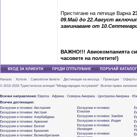
Пристигане на летище Варна
2
09.Май до 22.Август включи
заминаване от 10.Септемвр
ВАЖНО!!! Авиокомпанията си 
часовете на полетите!)
Начало
Хотели
Самолетни билети
Дестинация на месеца
Промоции
Оферта 
© 2010-2026 Туристическа агенция "Международни пътувания". Всички права запазени
Всички направления:
Европа
·
Африка
·
Северна Америка
·
Централна Америка
·
Юж
Всички дестинации:
Екскурзии и почивки: Австралия
Екскурзии и почивки:
Е
Етиопия
Екскурзии и почивки: Австрия
Е
Екскурзии и почивки: Замбия
Екскурзии и почивки: Азербайджан
Е
Екскурзии и почивки: Индия
Екскурзии и почивки: Армения
Е
Екскурзии и почивки:
Екскурзии и почивки: Белгия
Е
Ирландия
Н
Екскурзии и почивки: Бразилия
Екскурзии и почивки:
Е
Екскурзии и почивки: Великобритания