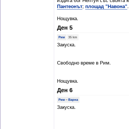
издига бог Нептун със своята 
Пантеонът
;
площад "Навона"
.
Нощувка.
Ден 5
Рим
35 km
Закуска.
Свободно време в Рим.
Нощувка.
Ден 6
Рим
–
Варна
Закуска.