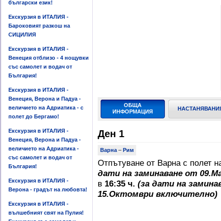
български език!
Екскурзия в ИТАЛИЯ -
Бароковият разкош на
СИЦИЛИЯ
Екскурзия в ИТАЛИЯ -
Венеция отблизо - 4 нощувки
със самолет и водач от
България!
Екскурзия в ИТАЛИЯ -
Венеция, Верона и Падуа -
ОБЩА
величието на Адриатика - с
НАСТАНЯВАНИ
ИНФОРМАЦИЯ
полет до Бергамо!
Екскурзия в ИТАЛИЯ -
Ден 1
Венеция, Верона и Падуа -
величието на Адриатика -
Варна
–
Рим
със самолет и водач от
Отпътуване от Варна с полет 
България!
дати на заминаване от 09.М
Екскурзия в ИТАЛИЯ -
в
16:35 ч.
(за дати на замина
Верона - градът на любовта!
15.Октомври включително)
Екскурзия в ИТАЛИЯ -
вълшебният свят на Пулия!