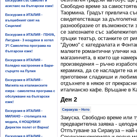
Екскурзия със самолет и
Свободно време за самостояте
асистанс на български език!
Таормина. Градът привлича съ
Екскурзия в ИТАЛИЯ -
свидетелстващи за дълголетнат
вълшебният свят на
разнообразие от възможности з
Сицилия!
се запознаете със забележите
Екскурзия в ИТАЛИЯ - ГЕНУА,
гръцки театър, останките от р
Лигурия - 3 нощувки в хотел
"Дуомо" с катедралата и Фонтан
3*! Самолетна програма на
малките романтични улички на 
български език!
магазинчета, в които ще намер
Екскурзия в ИТАЛИЯ -
произведения – ръчно изработе
Коледно настроение в Бари-
керамика, да се насладите на 
сърцето на Пулия
приготвени сладкиши и любими
Екскурзия в ИТАЛИЯ -
отдъхнете в някое от прекрасн
Магията на италианските
италианско кафе. Връщане в К
езера - самолетна програма с
обслужване на български
Ден 2
език!
Сиракуза
–
Ното
Екскурзия в ИТАЛИЯ -
МИЛАНО – столицата на
Закуска. Свободно време или т
модата, 4 НОЩУВКИ!
предварителна заявка - целодн
Директен полет от Варна!
Отпътуване за Сиракуза – най-
Средиземноморието и родно мя
Екскурзия в ИТАЛИЯ -