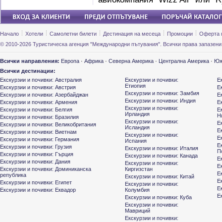
Начало
Хотели
Самолетни билети
Дестинация на месеца
Промоции
Оферта 
© 2010-2026 Туристическа агенция "Международни пътувания". Всички права запазени
Всички направления:
Европа
·
Африка
·
Северна Америка
·
Централна Америка
·
Юж
Всички дестинации:
Екскурзии и почивки: Австралия
Екскурзии и почивки:
Е
Етиопия
Екскурзии и почивки: Австрия
Е
Екскурзии и почивки: Замбия
Екскурзии и почивки: Азербайджан
Е
Екскурзии и почивки: Индия
Екскурзии и почивки: Армения
Е
Екскурзии и почивки:
Екскурзии и почивки: Белгия
Е
Ирландия
Н
Екскурзии и почивки: Бразилия
Екскурзии и почивки:
Е
Екскурзии и почивки: Великобритания
Исландия
Е
Екскурзии и почивки: Виетнам
Екскурзии и почивки:
Е
Екскурзии и почивки: Германия
Испания
Е
Екскурзии и почивки: Грузия
Екскурзии и почивки: Италия
П
Екскурзии и почивки: Гърция
Екскурзии и почивки: Канада
Е
Екскурзии и почивки: Дания
Екскурзии и почивки:
Е
Екскурзии и почивки: Доминиканска
Киргизстан
Е
република
Екскурзии и почивки: Китай
Е
Екскурзии и почивки: Египет
Екскурзии и почивки:
Е
Екскурзии и почивки: Еквадор
Колумбия
Е
Екскурзии и почивки: Куба
Екскурзии и почивки:
Мавриций
Екскурзии и почивки: