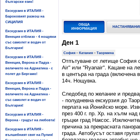
български език!
Екскурзия в ИТАЛИЯ -
Бароковият разкош на
СИЦИЛИЯ
ОБЩА
НАСТАНЯВАНИ
ИНФОРМАЦИЯ
Екскурзия в ИТАЛИЯ -
Венеция отблизо - 4 нощувки
Ден 1
със самолет и водач от
България!
София
–
Катания
–
Таормина
Екскурзия в ИТАЛИЯ -
Отпътуване от летище София с
Венеция, Верона и Падуа -
Аir" или "Ryanair". Кацане на 
величието на Адриатика - с
в центъра на града (включена в
полет до Бергамо!
14ч. Нощувка.
Екскурзия в ИТАЛИЯ -
Венеция, Верона и Падуа -
Следобед по желание и предвар
величието на Адриатика -
- полудневна екскурзия до Тао
със самолет и водач от
България!
перлата на Йонийско море. Изв
през 400 г. пр. Хр. на хълм на
Екскурзия в ИТАЛИЯ -
гръцки град Наксос. Изключит
Верона - градът на любовта!
причина за прекрасната панорам
Екскурзия в ИТАЛИЯ -
града. Автобусът оставя групат
вълшебният свят на Пулия!
безплатен градски автобус ще 