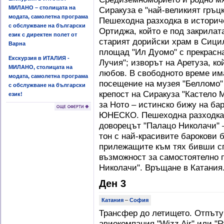
МИЛАНО – столицата на
Сиракуза е "най-великият гръцк
модата, самолетна програма
Пешеходна разходка в историч
с обслужване на български
Ортиджа, който е под закрила
език с директен полет от
старият дорийски храм в Сицил
Варна
площад "Ил Дуомо" с прекрасна
Екскурзия в ИТАЛИЯ -
Лучия"; изворът на Аретуза, ко
МИЛАНО, столицата на
любов. В свободното време им
модата, самолетна програма
посещение на музея "Белломо"
с обслужване на български
крепост на Сиракуза "Кастело 
език!
за Ното – истинско бижу на ба
ЮНЕСКО. Пешеходна разходка в
доворецът "Палацо Николачи" –
тон с най-красивите барокови б
прилежащите към тях бивши сг
възможност за самостоятелно 
Николачи". Връщане в Катания
Ден 3
Катания
–
София
Трансфер до летището. Отпътув
авиокомпания "Wizz Air" или "