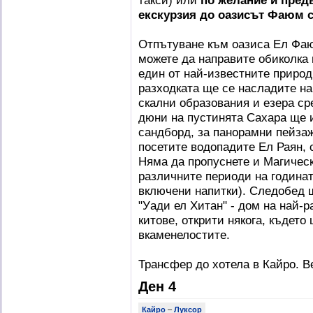
такси) или
по желание и пред
екскурзия до оазисът Фаюм с
Отпътуване към oазисa Ел Фаю
можете да направите обиколка 
един от най-известните природ
разходката ще се насладите на
скални образования и езера ср
дюни на пустинята Сахара ще и
сандборд, за панорамни пейза
посетите водопадите Ел Раян, 
Няма да пропуснете и Магическ
различните периоди на годинат
включени напитки). Следобед щ
"Уади ел Хитан" - дом на най-
китове, открити някога, където
вкаменелостите.
Трансфер до хотела в Кайро. В
Ден 4
Кайро
–
Луксор