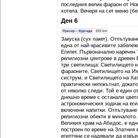
последния велик фараон от Но
хотела. Вечеря на сет меню (б
Ден 6
Луксор
–
Хургада
520 km
Закуска (сух пакет). Отпътуван
една от най-красивите забележ
Египет. Първоначално наречен 
религиозни центрове в древен 
три светилища: Светилището на
фараоните, Светилището на Их
систрум, и Светилището на Ха
практически непокътнат, докато
от няколко следи. Той е един о
днешно време с останали цвето
астрономическия зодиак на еги
включени напитки. Отпътуване
религиозни обекти в миналото.
Великия храм на Абидос, е едн
построен по време на Златния 
египтяни се надявали да извъ