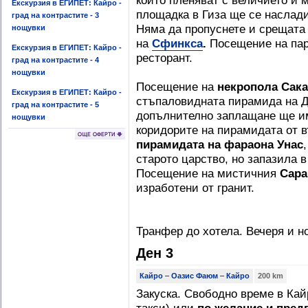
които пленяват с величието и 
Екскурзия в ЕГИПЕТ: Кайро -
площадка в Гиза ще се наслади
град на контрастите - 3
Няма да пропуснете и срещата
нощувки
на
Сфинкса
.
Посещение на па
Екскурзия в ЕГИПЕТ: Кайро -
ресторант.
град на контрастите - 4
нощувки
Посещение на
некропола Сак
Екскурзия в ЕГИПЕТ: Кайро -
стъпаловидната пирамида на Д
град на контрастите - 5
допълнително заплащане ще им
нощувки
коридорите на пирамидата от 
пирамидата на фараона Унас
старото царство, но запазила в
Посещение на мистичния
Сара
изработени от гранит.
Транфер до хотела. Вечеря и н
Ден 3
Кайро
–
Оазис Фаюм
–
Кайро
200 km
Закуска. Свободно време в Кай