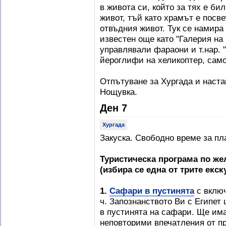
в живота си, който за тях е би
живот, тъй като храмът е посве
отвъдния живот. Тук се намира
известен още като "Галерия на
управлявали фараони и т.нар. 
йероглифи на хеликоптер, сам
Отпътуване за Хургада и настаня
Нощувка.
Ден 7
Хургада
Закуска. Свободно време за пл
Туристическа програма по ж
(избира се една от трите екск
1.
Сафари в пустинята
с вклю
ч.
Запознанството Ви с Египет 
в пустинята на сафари. Ще има
неповторими впечатления от пр