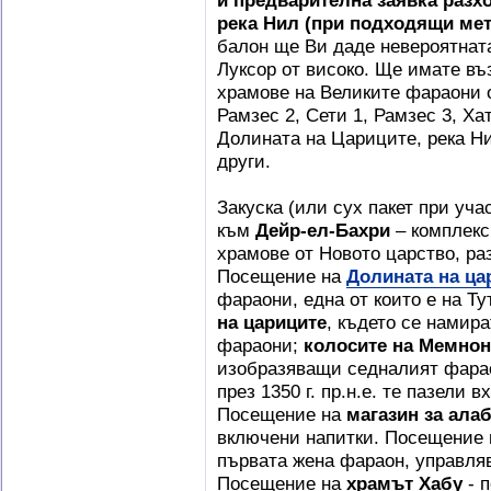
и предварителна заявка разхо
река Нил (при подходящи мет
балон ще Ви даде невероятнат
Луксор от високо. Ще имате в
храмове на Великите фараони о
Рамзес 2, Сети 1, Рамзес 3, Ха
Долината на Цариците, река Ни
други.
Закуска (или сух пакет при уча
към
Дейр-ел-Бахри
– комплекс
храмове от Новото царство, ра
Посещение на
Долината на ца
фараони, една от които е на Ту
на цариците
, където се намира
фараони;
колосите на Мемнон
изобразяващи седналият фараон
през 1350 г. пр.н.е. те пазели
Посещение на
магазин за ала
включени напитки. Посещение
първата жена фараон, управля
Посещение на
храмът Хабу
- п