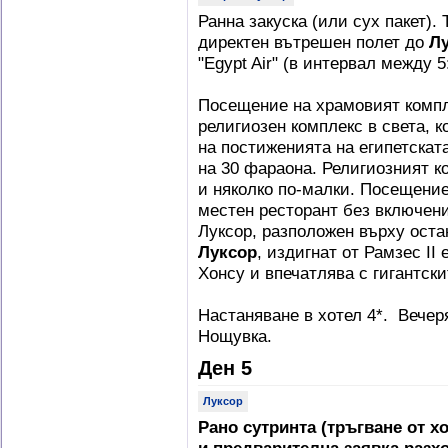
Ранна закуска (или сух пакет).
директен вътрешен полет до
Л
"Egypt Air" (в интервал между 5
Посещение на храмовият комп
религиозен комплекс в света, 
на постиженията на египетскат
на 30 фараона. Религиозният к
и няколко по-малки. Посещение
местен ресторант без включен
Луксор, разположен върху оста
Луксор
, издигнат от Рамзес II
Хонсу и впечатлява с гигантск
Настаняване в хотел 4*. Вечер
Нощувка.
Ден 5
Луксор
Рано сутринта (тръгване от хо