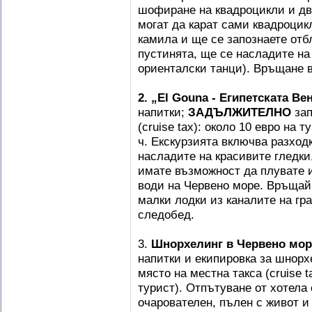
шофиране на квадроцикли и дву
могат да карат сами квадроцик
камила и ще се запознаете отб
пустинята, ще се насладите н
ориенталски танци). Връщане в
2. „El Gouna - Египетската Ве
напитки;
ЗАДЪЛЖИТЕЛНО
зап
(cruise tax): около 10 евро на 
ч. Екскурзията включва разходк
насладите на красивите гледк
имате възможност да плувате и
води на Червено море. Връщайк
малки лодки из каналите на гр
следобед.
3.
Шнорхелинг в Червено мор
напитки и екипировка за шно
място на местна такса (cruise t
турист). Отпътуване от хотела 
очарователен, пълен с живот и