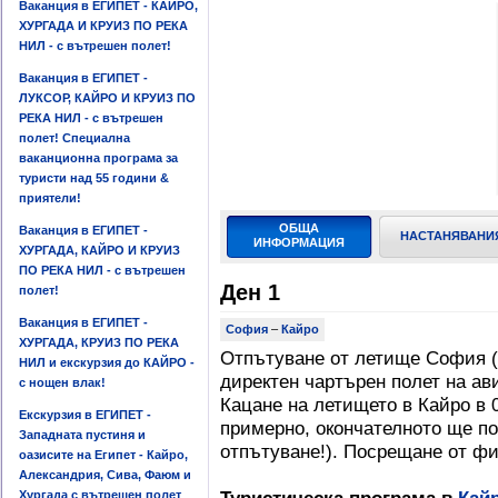
Ваканция в ЕГИПЕТ - КАЙРО,
ХУРГАДА И КРУИЗ ПО РЕКА
НИЛ - с вътрешен полет!
Ваканция в ЕГИПЕТ -
ЛУКСОР, КАЙРО И КРУИЗ ПО
РЕКА НИЛ - с вътрешен
полет! Специална
ваканционна програма за
туристи над 55 години &
приятели!
ОБЩА
Ваканция в ЕГИПЕТ -
НАСТАНЯВАНИ
ИНФОРМАЦИЯ
ХУРГАДА, КАЙРО И КРУИЗ
ПО РЕКА НИЛ - с вътрешен
Ден 1
полет!
Ваканция в ЕГИПЕТ -
София
–
Кайро
ХУРГАДА, КРУИЗ ПО РЕКА
Отпътуване от летище София (т
НИЛ и екскурзия до КАЙРО -
директен чартърен полет на авиок
с нощен влак!
Кацане на летището в Кайро в 0
Екскурзия в ЕГИПЕТ -
примерно, окончателното ще п
Западната пустиня и
отпътуване!). Посрещане от ф
оазисите на Египет - Кайро,
Александрия, Сива, Фаюм и
Хургада с вътрешен полет