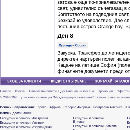
затова е още по-привлекателен.
свят, удивително съчетаващ в 
богатството на подводния свят
безкрайно удоволствие. Две сп
пясъчния остров Orange bay. В
Ден 8
Хургада
–
София
Закуска. Трансфер до летището
директен чартърен полет на авиок
Кацане на летище София (поле
финалните документи преди от
Начало
Хотели
Самолетни билети
Дестинация на месеца
Промоции
Оферта 
© 2010-2026 Туристическа агенция "Международни пътувания". Всички права запазени
Всички направления:
Европа
·
Африка
·
Северна Америка
·
Централна Америка
·
Юж
Всички дестинации:
Екскурзии и почивки: Австралия
Екскурзии и почивки:
Е
Етиопия
Екскурзии и почивки: Австрия
Е
Екскурзии и почивки: Замбия
Екскурзии и почивки: Азербайджан
Е