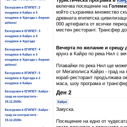
Туристическа програма в
Кай
включва посещение на
Големи
Екскурзия в ЕГИПЕТ: 2
който съхранява множество скъ
нощувки в Кайро и 5
древната египетска цивилизаци
нощувки в Хургада с Aegean
airlines!
000 артефакта от всички перио
местен ресторант. Трансфер до
Екскурзия в ЕГИПЕТ: 3
нощувки в Кайро и 4
нощувки в Хургада
Вечерта по желание и срещу
Екскурзия в ЕГИПЕТ: 4
круиз в Кайро по река Нил с в
нощувки в Кайро и 3
нощувки в Хургада с Aegean
Плавайки по река Нил ще може
airlines!
от Мегаполиса Кайро - град на 
Екскурзия в ЕГИПЕТ: 5
кораб-ресторант продължава ок
нощувки в Хургада и 2
маса, шоу програма и трансфер
нощувки в Кайро
Ден 2
Екскурзия в ЕГИПЕТ: Кайро -
град на контрастите -
18.12.2026г.
Кайро
Закуска.
Екскурзия в ЕГИПЕТ: Кайро -
град на контрастите -
19.12.2026г.
Посещение на едно от чудесата