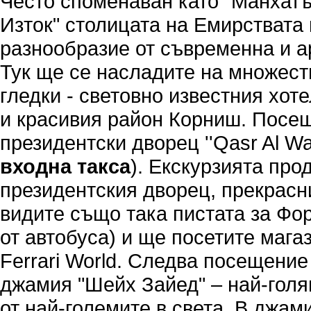
Често споменаван като "Манхат
Изток" столицата на Емирствата
разнообразие от съвременна и а
Тук ще се насладите на множес
гледки - световно известния хот
и красивия район Корниш. Посе
президентски дворец ''Qasr Al Wat
входна такса
). Екскурзията пр
президентския дворец, прекрасн
видите също така пистата за Фо
от автобуса) и ще посетите мага
Ferrari World. Следва посещени
джамия "Шейх Зайед" – най-голя
от най-големите в света. В джам