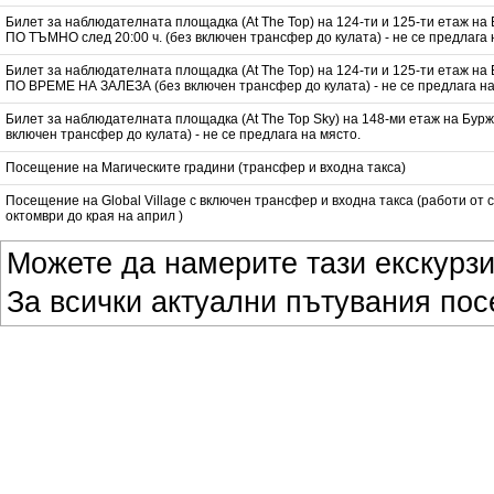
Билет за наблюдателната площадка (At The Top) на 124-ти и 125-ти етаж н
ПО ТЪМНО след 20:00 ч. (без включен трансфер до кулата) - не се предлага 
Билет за наблюдателната площадка (At The Top) на 124-ти и 125-ти етаж н
ПО ВРЕМЕ НА ЗАЛЕЗА (без включен трансфер до кулата) - не се предлага на
Билет за наблюдателната площадка (At The Top Sky) на 148-ми етаж на Бур
включен трансфер до кулата) - не се предлага на място.
Посещение на Магическите градини (трансфер и входна такса)
Посещение на Global Village с включен трансфер и входна такса (работи от 
октомври до края на април )
Можете да намерите тази екскурз
За всички актуални пътувания по