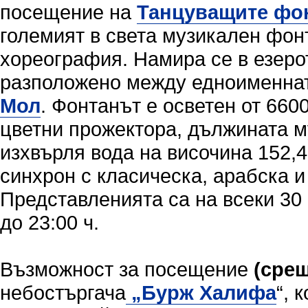
посещение на
Танцуващите фо
големият в света музикален фон
хореография. Намира се в езер
разположено между едноименнат
Мол
. Фонтанът е осветен от 660
цветни прожектора, дължината м
изхвърля вода на височина 152,4
синхрон с класическа, арабска и
Представленията са на всеки 30 
до 23:00 ч.
Възможност за посещение
(сре
небостъргача
„
Бурж Халифа
“, 