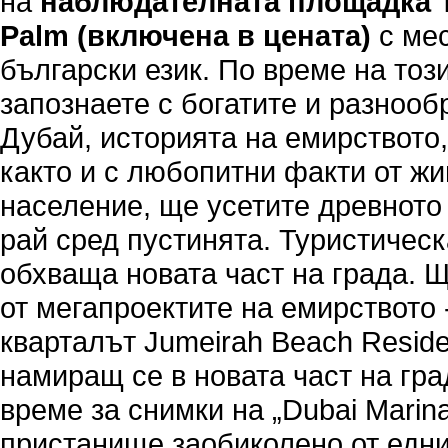
на
наблюдателната площадка T
Palm
(включена в цената)
с ме
български език. По време на тоз
запознаете с богатите и разнооб
Дубай, историята на емирството,
както и с любопитни факти от жи
население, ще усетите древното 
рай сред пустинята. Туристичес
обхваща новата част на града. 
от мегапроектите на емирството 
кварталът Jumeirah Beach Reside
намиращ се в новата част на гра
време за снимки на „Dubai Marina
пристанище заобиколено от едни