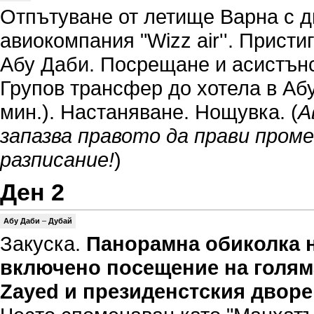
Отпътуване от летище Варна с д
авиокомпания "Wizz air''. Присти
Абу Даби. Посрещане и асистънс
Групов трансфер до хотела в Аб
мин.). Настаняване. Нощувка. (
А
запазва правото да прави пром
разписание!
)
Ден 2
Абу Даби
–
Дубай
Закуска.
Панорамна обиколка 
включено посещение на голям
Zayed и президенстския дворе