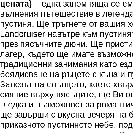
цената)
– една запомняща се ем
вълнения пътешествие в легенд
пустиня. Ще тръгнете от вашия х
Landcruiser навътре към пустин
през пясъчните дюни. Ще присти
лагер, където ще имате възможн
традиционни занимания като езд
боядисване на ръцете с къна и 
Залезът на слънцето, което хвъ
сияние върху пясъците, ще Ви о
гледка и възможност за романти
ще завърши с вкусна вечеря на 
приказното пустинното небе, под