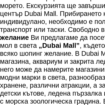
морето. Екскурзията ще завърши
център Dubai Mall. Прибирането 
индивидулано, необходимо е пол
транспорт или таски. Свободно 
желание
Ви предлагаме да посе
мол в света
„Dubai Mall”
, къдет
всяко шопинг желание. В Dubai M
магазина, аквариум и закрита ле
него може да намерите магазини
модни марки в света, разнообраз
хранене, различни атракции, а з
детски кътове, ледена пързалка
с морска зоологическа градина.