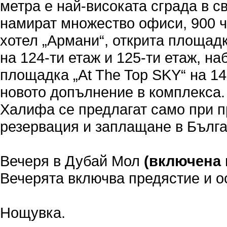
метра е най-високата сграда в св
намират множество офиси, 900 
хотел „Армани“, открита площад
на 124-ти етаж и 125-ти етаж, н
площадка „At The Top SKY“ на 14
новото допълнение в комплекса.
Халифа се предлагат само при 
резервация и заплащане в Бълга
Вечеря в Дубай Мол
(включена 
Вечерята включва предястиe и о
Нощувка.