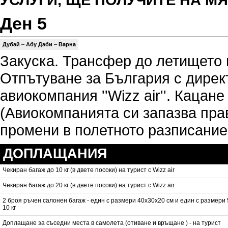
Ден 5
Дубай
–
Абу Даби
–
Варна
Закуска. Трансфер до летището 
Отпътуване за България с дирек
авиокомпания ''Wizz air''. Кацан
(Авиокомпанията си запазва пра
промени в полетното разписание
ДОПЛАЩАНИЯ
Чекиран багаж до 10 кг (в двете посоки) на турист с Wizz air
Чекиран багаж до 20 кг (в двете посоки) на турист с Wizz air
2 броя ръчен салонен багаж - един с размери 40х30х20 см и един с размери
10 кг
Доплащане за съседни места в самолета (отиване и връщане ) - на турист