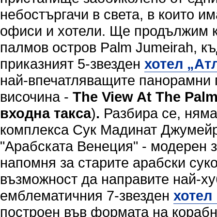
небостъргачи в света, в които 
офиси и хотели. Ще продължим 
палмов остров Palm Jumeirah, к
приказният 5-звезден
хотел „Ат
най-впечатляващите панорамни 
височина -
The View At The Pal
входна такса
)
.
Разбира се, няма
комплекса Сук Мадинат Джумейр
"Арабската Венеция" - модерен з
напомня за старите арабски суко
възможност да направите най-ху
емблематичния 7-звезден
хотел
построен във формата на корабн