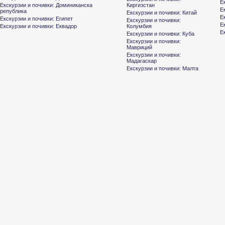
Е
Екскурзии и почивки: Доминиканска
Киргизстан
Е
република
Екскурзии и почивки: Китай
Е
Екскурзии и почивки: Египет
Екскурзии и почивки:
Е
Екскурзии и почивки: Еквадор
Колумбия
Е
Екскурзии и почивки: Куба
Екскурзии и почивки:
Мавриций
Екскурзии и почивки:
Мадагаскар
Екскурзии и почивки: Малта