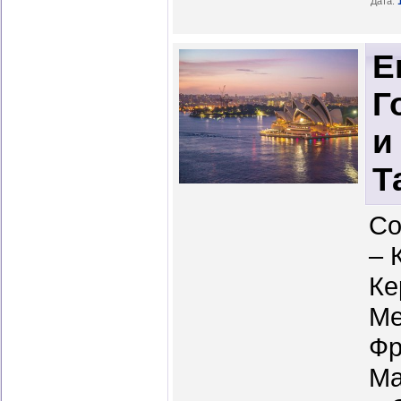
Дата:
Е
Г
и
Т
Со
– 
Ке
Ме
Фр
Ма