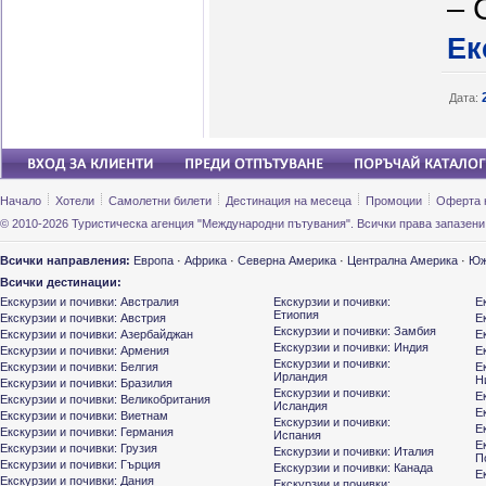
– 
Ек
Дата:
Начало
Хотели
Самолетни билети
Дестинация на месеца
Промоции
Оферта 
© 2010-2026 Туристическа агенция "Международни пътувания". Всички права запазени
Всички направления:
Европа
·
Африка
·
Северна Америка
·
Централна Америка
·
Юж
Всички дестинации:
Екскурзии и почивки: Австралия
Екскурзии и почивки:
Е
Етиопия
Екскурзии и почивки: Австрия
Е
Екскурзии и почивки: Замбия
Екскурзии и почивки: Азербайджан
Е
Екскурзии и почивки: Индия
Екскурзии и почивки: Армения
Е
Екскурзии и почивки:
Екскурзии и почивки: Белгия
Е
Ирландия
Н
Екскурзии и почивки: Бразилия
Екскурзии и почивки:
Е
Екскурзии и почивки: Великобритания
Исландия
Е
Екскурзии и почивки: Виетнам
Екскурзии и почивки:
Е
Екскурзии и почивки: Германия
Испания
Е
Екскурзии и почивки: Грузия
Екскурзии и почивки: Италия
П
Екскурзии и почивки: Гърция
Екскурзии и почивки: Канада
Е
Екскурзии и почивки: Дания
Екскурзии и почивки: