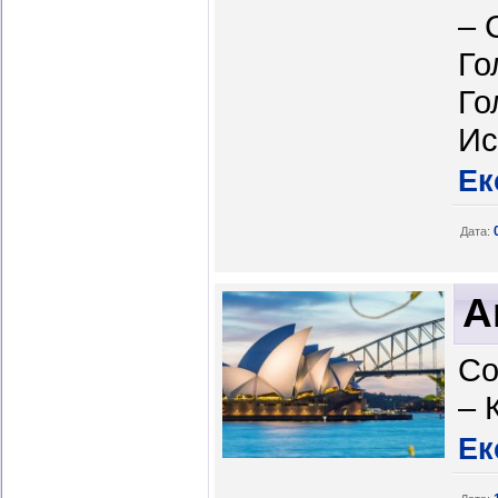
– 
Го
Го
Ис
Ек
Дата:
А
Со
– 
Ек