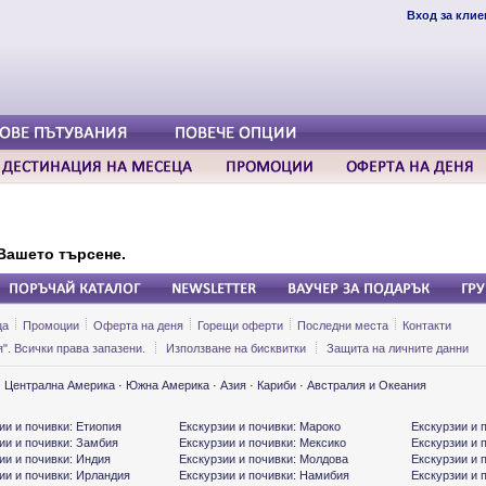
Вход за клие
Вашето търсене.
ца
Промоции
Оферта на деня
Горещи оферти
Последни места
Контакти
". Всички права запазени.
Използване на бисквитки
Защита на личните данни
·
Централна Америка
·
Южна Америка
·
Азия
·
Кариби
·
Австралия и Океания
ии и почивки: Етиопия
Екскурзии и почивки: Мароко
Екскурзии и 
ии и почивки: Замбия
Екскурзии и почивки: Мексико
Екскурзии и 
ии и почивки: Индия
Екскурзии и почивки: Молдова
Екскурзии и 
ии и почивки: Ирландия
Екскурзии и почивки: Намибия
Екскурзии и 