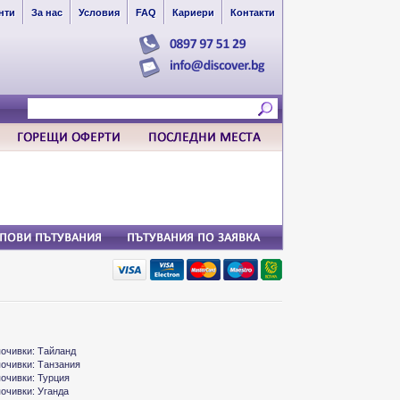
нти
За нас
Условия
FAQ
Кариери
Контакти
почивки: Тайланд
почивки: Танзания
почивки: Турция
почивки: Уганда