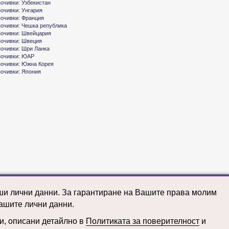
почивки: Узбекистан
почивки: Унгария
почивки: Франция
почивки: Чешка република
почивки: Швейцария
почивки: Швеция
почивки: Шри Ланка
почивки: ЮАР
почивки: Южна Корея
почивки: Япония
аши лични данни. За гарантиране на Вашите права молим
ашите лични данни.
ни, описани детайлно в
Политиката за поверителност
и