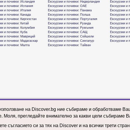
ии и почивки: Исландия
Екскурзии и почивки: Нидерландия
Екскурзии и 
ии и почивки: Испания
Екскурзии и почивки: ОАЕ
Екскурзии и 
ии и почивки: Италия
Екскурзии и почивки: Панама
Екскурзии и 
ии и почивки: Канада
Екскурзии и почивки: Полша
Екскурзии и 
ии и почивки: Киргизстан
Екскурзии и почивки: Португалия
Екскурзии и 
ии и почивки: Китай
Екскурзии и почивки: Руанда
Екскурзии и 
ии и почивки: Колумбия
Екскурзии и почивки: Румъния
Екскурзии и 
ии и почивки: Куба
Екскурзии и почивки: САЩ
Екскурзии и 
ии и почивки: Мавриций
Екскурзии и почивки: Сейшели
Екскурзии и 
ии и почивки: Мадагаскар
Екскурзии и почивки: Сингапур
Екскурзии и 
ии и почивки: Малта
Екскурзии и почивки: Тайван
 използване на Discover.bg ние събираме и обработваме В
е. Моля, прегледайте внимателно за какви цели събираме В
те съгласието си за тях на Discover и на всички трети стра