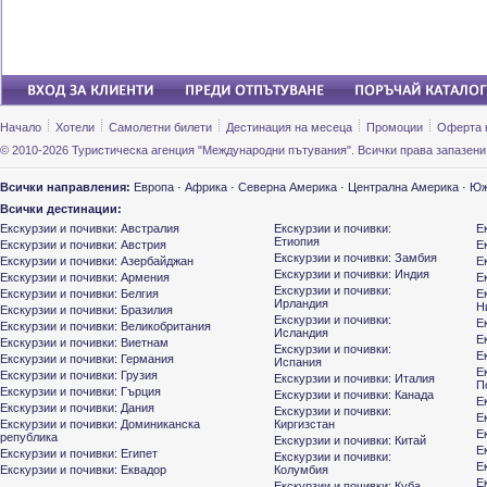
Начало
Хотели
Самолетни билети
Дестинация на месеца
Промоции
Оферта 
© 2010-2026 Туристическа агенция "Международни пътувания". Всички права запазени
Всички направления:
Европа
·
Африка
·
Северна Америка
·
Централна Америка
·
Юж
Всички дестинации:
Екскурзии и почивки: Австралия
Екскурзии и почивки:
Е
Етиопия
Екскурзии и почивки: Австрия
Е
Екскурзии и почивки: Замбия
Екскурзии и почивки: Азербайджан
Е
Екскурзии и почивки: Индия
Екскурзии и почивки: Армения
Е
Екскурзии и почивки:
Екскурзии и почивки: Белгия
Е
Ирландия
Н
Екскурзии и почивки: Бразилия
Екскурзии и почивки:
Е
Екскурзии и почивки: Великобритания
Исландия
Е
Екскурзии и почивки: Виетнам
Екскурзии и почивки:
Е
Екскурзии и почивки: Германия
Испания
Е
Екскурзии и почивки: Грузия
Екскурзии и почивки: Италия
П
Екскурзии и почивки: Гърция
Екскурзии и почивки: Канада
Е
Екскурзии и почивки: Дания
Екскурзии и почивки:
Е
Екскурзии и почивки: Доминиканска
Киргизстан
Е
република
Екскурзии и почивки: Китай
Е
Екскурзии и почивки: Египет
Екскурзии и почивки:
Е
Екскурзии и почивки: Еквадор
Колумбия
Е
Екскурзии и почивки: Куба