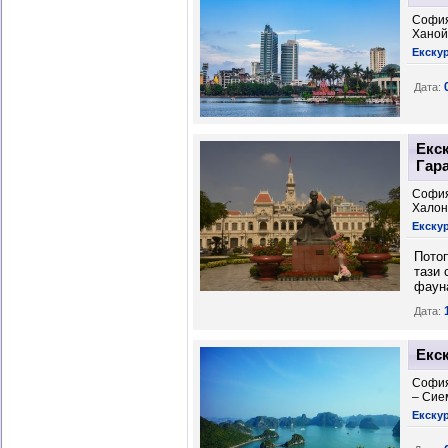
София
Ханой
Екску
Дата:
Екс
Гар
София
Халон
Екску
Потоп
тази 
фаун
Дата:
Екс
София
– Сие
Екску