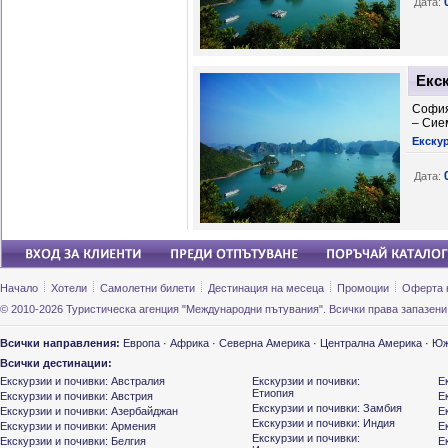
Дата:
Екс
София
– Сие
Екску
Дата:
Начало
Хотели
Самолетни билети
Дестинация на месеца
Промоции
Оферта 
© 2010-2026 Туристическа агенция "Международни пътувания". Всички права запазени
Всички направления:
Европа
·
Африка
·
Северна Америка
·
Централна Америка
·
Юж
Всички дестинации:
Екскурзии и почивки: Австралия
Екскурзии и почивки:
Е
Етиопия
Екскурзии и почивки: Австрия
Е
Екскурзии и почивки: Замбия
Екскурзии и почивки: Азербайджан
Е
Екскурзии и почивки: Индия
Екскурзии и почивки: Армения
Е
Екскурзии и почивки:
Екскурзии и почивки: Белгия
Е