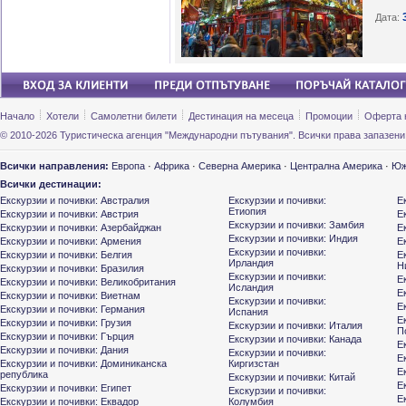
Дата:
Начало
Хотели
Самолетни билети
Дестинация на месеца
Промоции
Оферта 
© 2010-2026 Туристическа агенция "Международни пътувания". Всички права запазени
Всички направления:
Европа
·
Африка
·
Северна Америка
·
Централна Америка
·
Юж
Всички дестинации:
Екскурзии и почивки: Австралия
Екскурзии и почивки:
Е
Етиопия
Екскурзии и почивки: Австрия
Е
Екскурзии и почивки: Замбия
Екскурзии и почивки: Азербайджан
Е
Екскурзии и почивки: Индия
Екскурзии и почивки: Армения
Е
Екскурзии и почивки:
Екскурзии и почивки: Белгия
Е
Ирландия
Н
Екскурзии и почивки: Бразилия
Екскурзии и почивки:
Е
Екскурзии и почивки: Великобритания
Исландия
Е
Екскурзии и почивки: Виетнам
Екскурзии и почивки:
Е
Екскурзии и почивки: Германия
Испания
Е
Екскурзии и почивки: Грузия
Екскурзии и почивки: Италия
П
Екскурзии и почивки: Гърция
Екскурзии и почивки: Канада
Е
Екскурзии и почивки: Дания
Екскурзии и почивки:
Е
Екскурзии и почивки: Доминиканска
Киргизстан
Е
република
Екскурзии и почивки: Китай
Е
Екскурзии и почивки: Египет
Екскурзии и почивки:
Е
Екскурзии и почивки: Еквадор
Колумбия