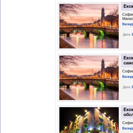
Екс
София
Манас
Екскур
Дата:
Екс
само
София
Екску
Дата:
Екс
обс
София
Екску