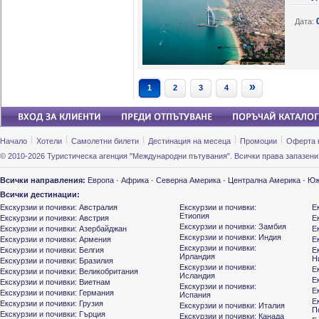
Дата:
»
1
2
3
4
Начало
Хотели
Самолетни билети
Дестинация на месеца
Промоции
Оферта 
© 2010-2026 Туристическа агенция "Международни пътувания". Всички права запазени
Всички направления:
Европа
·
Африка
·
Северна Америка
·
Централна Америка
·
Юж
Всички дестинации:
Екскурзии и почивки: Австралия
Екскурзии и почивки:
Е
Етиопия
Екскурзии и почивки: Австрия
Е
Екскурзии и почивки: Замбия
Екскурзии и почивки: Азербайджан
Е
Екскурзии и почивки: Индия
Екскурзии и почивки: Армения
Е
Екскурзии и почивки:
Екскурзии и почивки: Белгия
Е
Ирландия
Н
Екскурзии и почивки: Бразилия
Екскурзии и почивки:
Е
Екскурзии и почивки: Великобритания
Исландия
Е
Екскурзии и почивки: Виетнам
Екскурзии и почивки:
Е
Екскурзии и почивки: Германия
Испания
Е
Екскурзии и почивки: Грузия
Екскурзии и почивки: Италия
П
Екскурзии и почивки: Гърция
Екскурзии и почивки: Канада