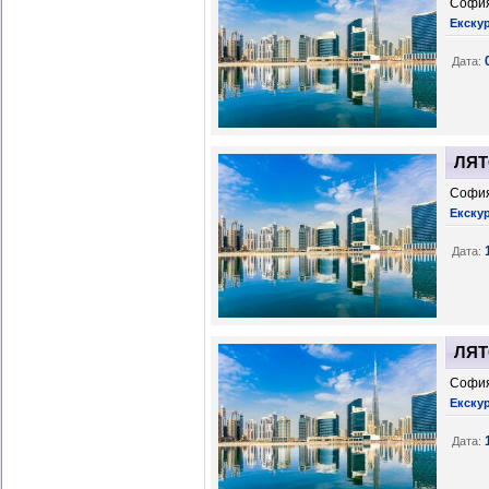
София
Екску
Дата:
ЛЯТО
София
Екску
Дата:
ЛЯТО
София
Екску
Дата: