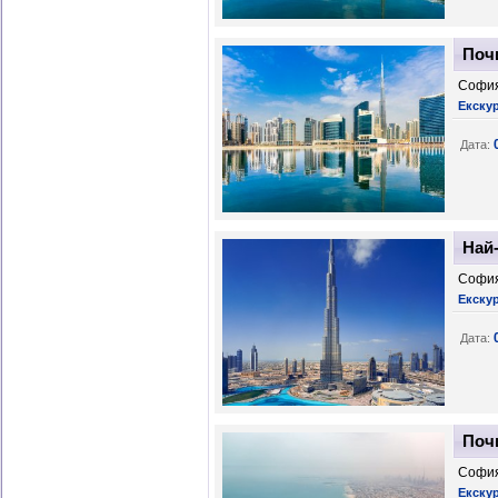
Почи
София
Екску
Дата:
Най-
София
Екску
Дата:
Почи
София
Екску