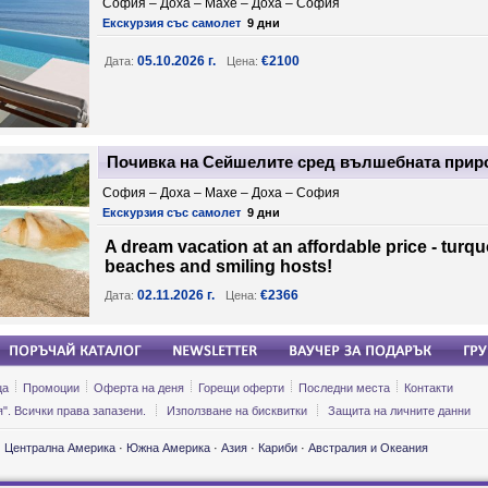
София – Доха – Mахе – Доха – София
Екскурзия със самолет
9 дни
05.10.2026 г.
€2100
Дата:
Цена:
Почивка на Сейшелите сред вълшебната природ
София – Доха – Mахе – Доха – София
Екскурзия със самолет
9 дни
A dream vacation at an affordable price - turq
beaches and smiling hosts!
02.11.2026 г.
€2366
Дата:
Цена:
ца
Промоции
Оферта на деня
Горещи оферти
Последни места
Контакти
". Всички права запазени.
Използване на бисквитки
Защита на личните данни
·
Централна Америка
·
Южна Америка
·
Азия
·
Кариби
·
Австралия и Океания