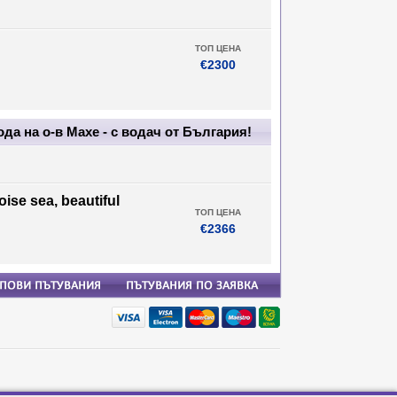
ТОП ЦЕНА
€2300
а на о-в Махе - с водач от България!
uoise
sea, beautiful
ТОП ЦЕНА
€2366