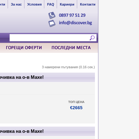
нти
За нас
Условия
FAQ
Кариери
Контакти
3 намерени пътувания (0.16 сек.)
чивка на о-в Махе!
ТОП ЦЕНА
€2665
чивка на о-в Махе!