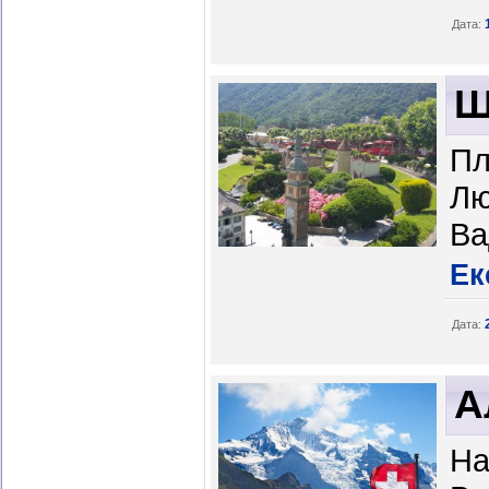
Дата:
Ш
Пл
Лю
Ва
Ек
Дата:
А
На