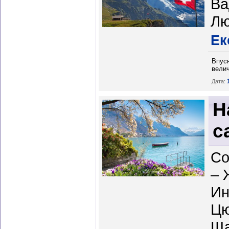
Ва
Лю
Ек
Впусн
велич
Дата:
Н
с
Со
– 
Ин
Цю
Ща