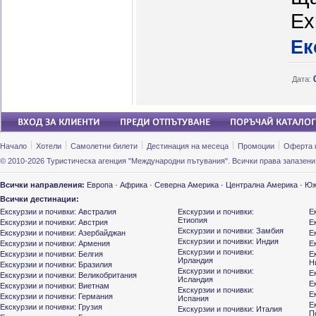
Ex
Ек
Дата:
Начало
Хотели
Самолетни билети
Дестинация на месеца
Промоции
Оферта 
© 2010-2026 Туристическа агенция "Международни пътувания". Всички права запазени
Всички направления:
Европа
·
Африка
·
Северна Америка
·
Централна Америка
·
Юж
Всички дестинации:
Екскурзии и почивки: Австралия
Екскурзии и почивки:
Е
Етиопия
Екскурзии и почивки: Австрия
Е
Екскурзии и почивки: Замбия
Екскурзии и почивки: Азербайджан
Е
Екскурзии и почивки: Индия
Екскурзии и почивки: Армения
Е
Екскурзии и почивки:
Екскурзии и почивки: Белгия
Е
Ирландия
Н
Екскурзии и почивки: Бразилия
Екскурзии и почивки:
Е
Екскурзии и почивки: Великобритания
Исландия
Е
Екскурзии и почивки: Виетнам
Екскурзии и почивки:
Е
Екскурзии и почивки: Германия
Испания
Е
Екскурзии и почивки: Грузия
Екскурзии и почивки: Италия
П