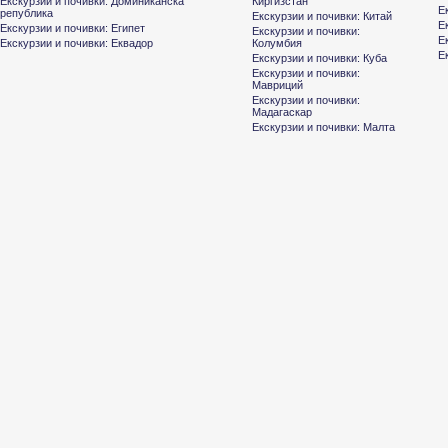
Екскурзии и почивки: Доминиканска
Киргизстан
Е
република
Екскурзии и почивки: Китай
Е
Екскурзии и почивки: Египет
Екскурзии и почивки:
Е
Екскурзии и почивки: Еквадор
Колумбия
Е
Екскурзии и почивки: Куба
Екскурзии и почивки:
Мавриций
Екскурзии и почивки:
Мадагаскар
Екскурзии и почивки: Малта