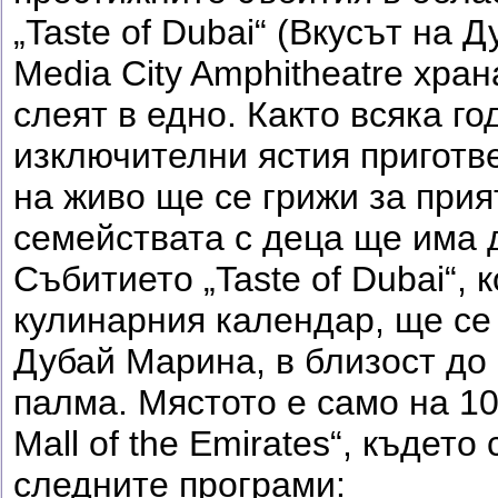
„Taste of Dubai“ (Вкусът на Д
Media City Amphitheatre хра
слеят в едно. Както всяка го
изключителни ястия приготве
на живо ще се грижи за прия
семействата с деца ще има 
Събитието „Taste of Dubai“, 
кулинарния календар, ще се
Дубай Марина, в близост до
палма. Мястото е само на 10 
Mall of the Emirates“, къдет
следните програми: