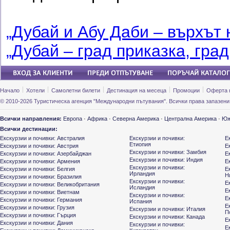
„Дубай и Абу Даби – върхът
„Дубай – град приказка, град
Начало
Хотели
Самолетни билети
Дестинация на месеца
Промоции
Оферта 
© 2010-2026 Туристическа агенция "Международни пътувания". Всички права запазени
Всички направления:
Европа
·
Африка
·
Северна Америка
·
Централна Америка
·
Юж
Всички дестинации:
Екскурзии и почивки: Австралия
Екскурзии и почивки:
Е
Етиопия
Екскурзии и почивки: Австрия
Е
Екскурзии и почивки: Замбия
Екскурзии и почивки: Азербайджан
Е
Екскурзии и почивки: Индия
Екскурзии и почивки: Армения
Е
Екскурзии и почивки:
Екскурзии и почивки: Белгия
Е
Ирландия
Н
Екскурзии и почивки: Бразилия
Екскурзии и почивки:
Е
Екскурзии и почивки: Великобритания
Исландия
Е
Екскурзии и почивки: Виетнам
Екскурзии и почивки:
Е
Екскурзии и почивки: Германия
Испания
Е
Екскурзии и почивки: Грузия
Екскурзии и почивки: Италия
П
Екскурзии и почивки: Гърция
Екскурзии и почивки: Канада
Е
Екскурзии и почивки: Дания
Екскурзии и почивки:
Е